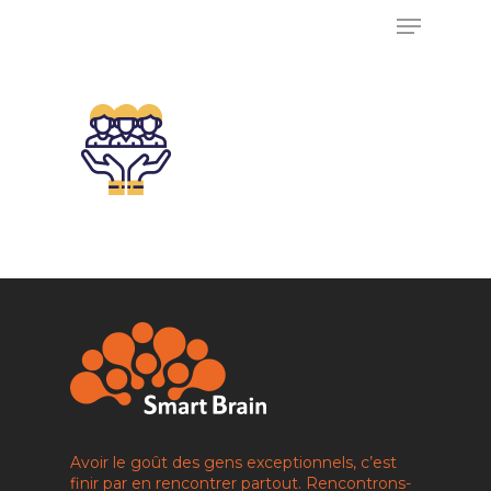
Appuyez sur Entrée pour rechercher ou sur
ESC pour fermer
ACCUEIL
NOS OFFRES
Avoir le goût des gens exceptionnels, c’est
IA COMMERCIALE
RECRUTEMENT
finir par en rencontrer partout. Rencontrons-