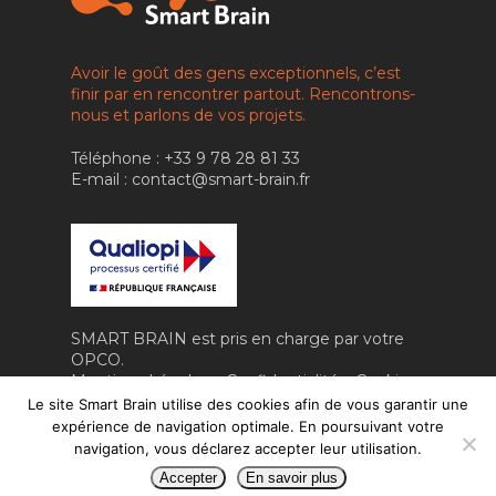
IA RH & MANAGEM
CONTACT
IA & ROBOTIQUE
Avoir le goût des gens exceptionnels, c’est
finir par en rencontrer partout. Rencontrons-
FORMATION
nous et parlons de vos projets.
VIDÉO
Téléphone : +33 9 78 28 81 33
E-mail : contact@smart-brain.fr
SMART BRAIN est pris en charge par votre
OPCO.
Mentions Légales
–
Confidentialité
–
Cookies
Fait avec amour par
Numéria
Le site Smart Brain utilise des cookies afin de vous garantir une
Communication
expérience de navigation optimale. En poursuivant votre
navigation, vous déclarez accepter leur utilisation.
Accepter
En savoir plus