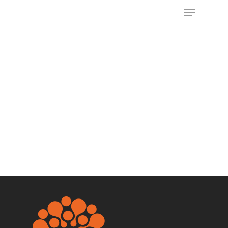
Appuyez sur Entrée pour rechercher ou sur
ESC pour fermer
ACCUEIL
NOS OFFRES
IA COMMERCIALE
RECRUTEMENT