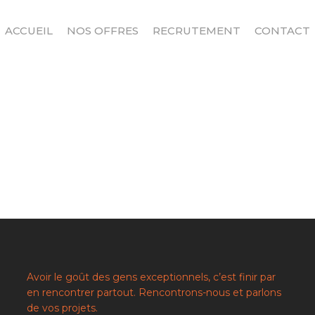
ACCUEIL
NOS OFFRES
RECRUTEMENT
CONTACT
u sur ESC pour fermer
Avoir le goût des gens exceptionnels, c’est finir par
en rencontrer partout. Rencontrons-nous et parlons
de vos projets.