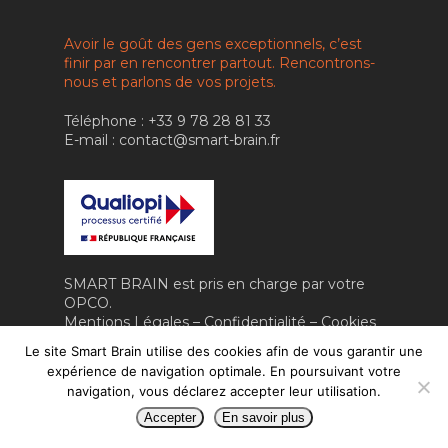
IA RH & MANAGEM
CONTACT
Avoir le goût des gens exceptionnels, c’est
IA & ROBOTIQUE
finir par en rencontrer partout. Rencontrons-
FORMATION
nous et parlons de vos projets.
VIDÉO
Téléphone : +33 9 78 28 81 33
E-mail : contact@smart-brain.fr
SMART BRAIN est pris en charge par votre
OPCO.
Mentions Légales
–
Confidentialité
–
Cookies
Fait avec amour par
Numéria
Le site Smart Brain utilise des cookies afin de vous garantir une
Communication
expérience de navigation optimale. En poursuivant votre
navigation, vous déclarez accepter leur utilisation.
Accepter
En savoir plus