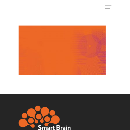
Appuyez sur Entrée pour rechercher ou sur
ESC pour fermer
ACCUEIL
NOS OFFRES
IA COMMERCIALE
RECRUTEMENT