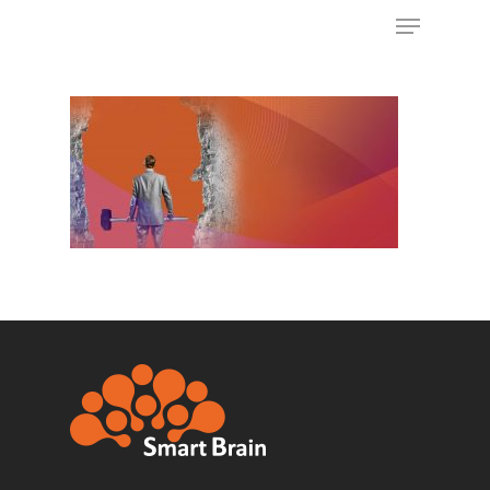
Appuyez sur Entrée pour rechercher ou sur
ESC pour fermer
ACCUEIL
NOS OFFRES
IA COMMERCIALE
RECRUTEMENT