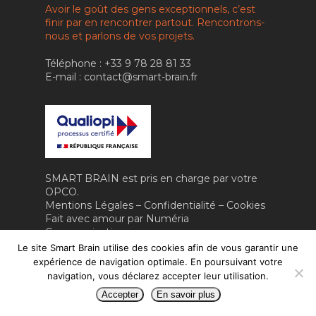
IA RH & MANAGEM
Avoir le goût des gens exceptionnels, c’est
finir par en rencontrer partout. Rencontrons-
CONTACT
IA & ROBOTIQUE
nous et parlons de vos projets.
FORMATION
Téléphone : +33 9 78 28 81 33
E-mail : contact@smart-brain.fr
VIDÉO
SMART BRAIN est pris en charge par votre
OPCO.
Mentions Légales
–
Confidentialité
–
Cookies
Fait avec amour par
Numéria
Communication
Le site Smart Brain utilise des cookies afin de vous garantir une
expérience de navigation optimale. En poursuivant votre
navigation, vous déclarez accepter leur utilisation.
Accepter
En savoir plus