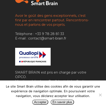
IA RH & MANAGEM
CONTACT
IA & ROBOTIQUE
Avoir le goût des gens exceptionnels, c’est
finir par en rencontrer partout. Rencontrons-
FORMATION
nous et parlons de vos projets.
VIDÉO
Téléphone : +33 9 78 28 81 33
E-mail : contact@smart-brain.fr
SMART BRAIN est pris en charge par votre
OPCO.
Mentions Légales
–
Confidentialité
–
Cookies
Fait avec amour par
Numéria
Le site Smart Brain utilise des cookies afin de vous garantir une
Communication
expérience de navigation optimale. En poursuivant votre
navigation, vous déclarez accepter leur utilisation.
Accepter
En savoir plus