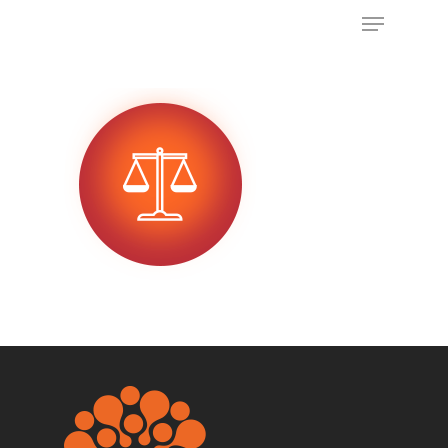
Appuyez sur Entrée pour rechercher ou sur
ESC pour fermer
ACCUEIL
NOS OFFRES
IA COMMERCIALE
RECRUTEMENT