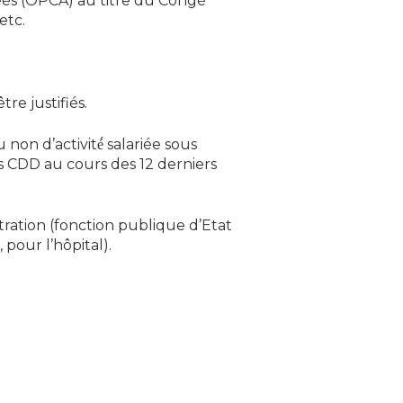
réés (OPCA) au titre du Congé
etc.
tre justifiés.
non d’activité́ salariée sous
us CDD au cours des 12 derniers
tration (fonction publique d’Etat
 pour l’hôpital).