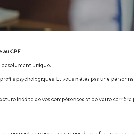
u sur ESC pour fermer
e au CPF.
 absolument unique.
profils psychologiques. Et vous n’êtes pas une personnal
ture inédite de vos compétences et de votre carrière p
nctionnement personnel, vos zones de confort, vos ambit